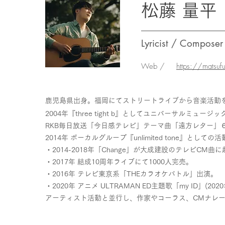
松藤 量平
Lyricist / Composer
Web /
https://matsuf
鹿児島県出身。福岡にてストリートライブから音楽活動
2004年『three tight b』としてユニバーサルミュ
RKB毎日放送「今日感テレビ」テーマ曲「遠方レター」
2014年 ボーカルグループ『unlimited tone』としての
・2014-2018年「Change」が大成建設のテレビCM曲に
・2017年 結成10周年ライブにて1000人完売。
・2016年 テレビ東京系「THEカラオケバトル」出演。
・2020年 アニメ ULTRAMAN ED主題歌「my ID」(2
アーティスト活動と並行し、作家やコーラス、CMナレ