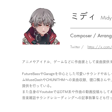
ミディ
Midy
Composer / Arrang
Twitter /
https://x.com
アニメやアイドル、ゲームなどに作曲家として楽曲提供する傍
FutureBassやGarageを中心とした可愛いサウン
ムMuseDashやCHUNITHMへの楽曲収録、樋口楓さん
提供を行っている。
また自身のYoutubeではDTM系や作曲の動画投稿も
音楽雑誌サウンドレコーディングへの記事執筆なども行