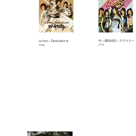
w-inds / Dedicated to
中ノ森BAND / ラズベリー
You
パイ