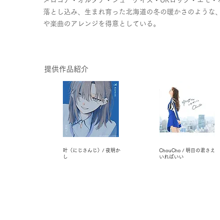
メロコア・オルタナ・シューゲイズ・UKロック・エモ・
落とし込み、生まれ育った北海道の冬の暖かさのような
や楽曲のアレンジを得意としている。
提供作品紹介
叶（にじさんじ）/ 夜明か
ChouCho / 明日の君さえ
し
いればいい