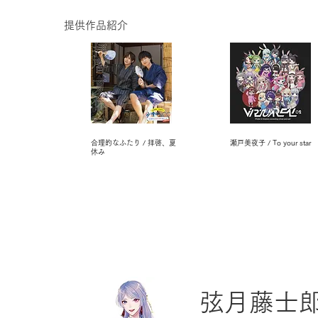
提供作品紹介
合理的なふたり / 拝啓、夏
瀬戸美夜子 / To your star
休み
弦月藤士