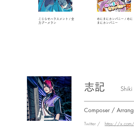
こじらせハラスメント / 全
めにまにカンパニー / めに
力ブーメラン
まにカンパニー
志記
Shiki
Composer / Arrang
Twitter /
https://x.com/