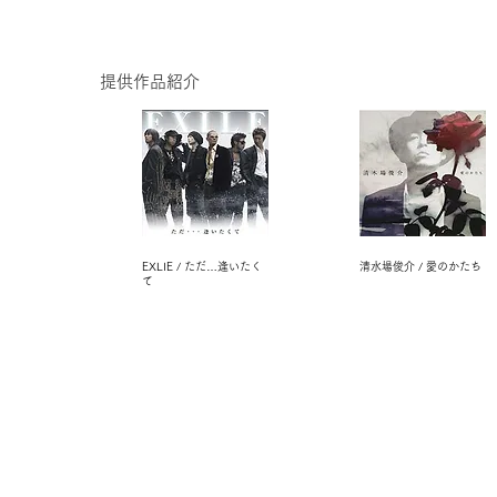
提供作品紹介
EXLIE / ただ…逢いたく
清水場俊介 / 愛のかたち
て